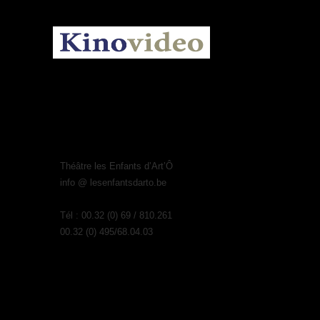
KINOVIDEO.BE
Théâtre les Enfants d’Art’Ô
info @ lesenfantsdarto.be
Tél : 00.32 (0) 69 / 810.261
00.32 (0) 495/68.04.03