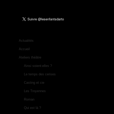
Actualités
Accueil
Ateliers théâtre
Ainsi soient-elles ?
Le temps des cerises
Casting et cie
Les Troyennes
Roman
Qui est là ?