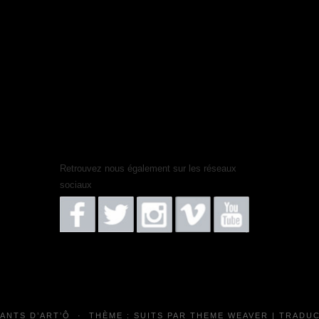
Retrouvez nous également sur les réseaux
sociaux
FANTS D’ART’Ô
·
THÈME : SUITS PAR
THEME WEAVER
| TRADUC