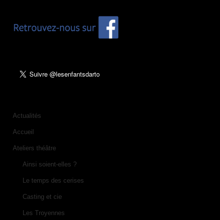
Actualités
Accueil
Ateliers théâtre
Ainsi soient-elles ?
Le temps des cerises
Casting et cie
Les Troyennes