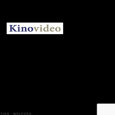
KINOVIDEO.BE
TION :
WOLFORG
.