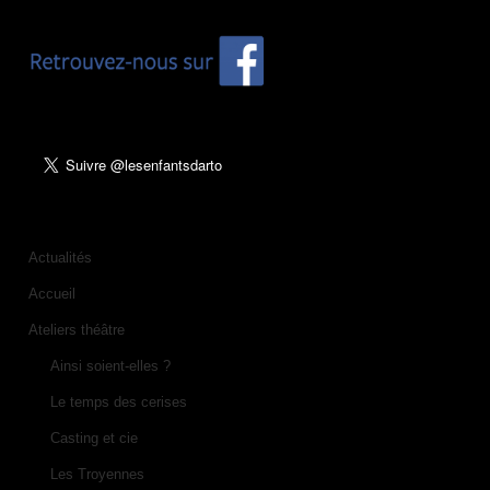
Actualités
Accueil
Ateliers théâtre
Ainsi soient-elles ?
Le temps des cerises
Casting et cie
Les Troyennes