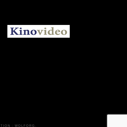
KINOVIDEO.BE
TION :
WOLFORG
.