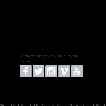
Retrouvez nous également sur les réseaux
sociaux
FANTS D’ART’Ô
·
THÈME : SUITS PAR
THEME WEAVER
| TRADUC