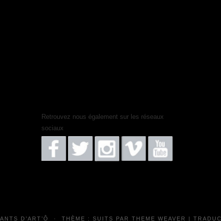
Retrouvez nous également sur les réseaux
sociaux
FANTS D’ART’Ô
·
THÈME : SUITS PAR
THEME WEAVER
| TRADUC