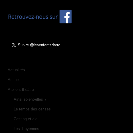
Actualités
Accueil
Ateliers théâtre
Ainsi soient-elles ?
Le temps des cerises
Casting et cie
Les Troyennes