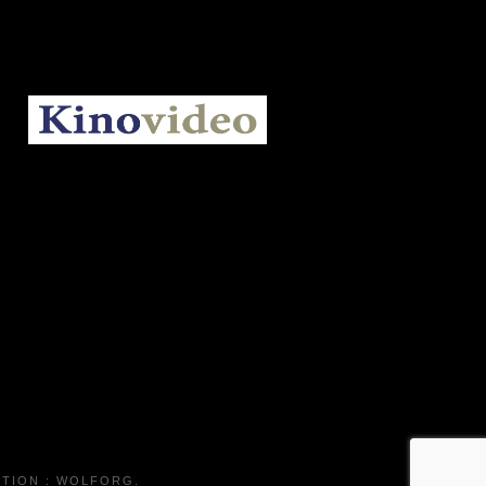
KINOVIDEO.BE
TION :
WOLFORG
.