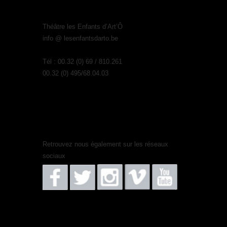
Théâtre les Enfants d’Art’Ô
info @ lesenfantsdarto.be
Tél : 00.32 (0) 69 / 810.261
00.32 (0) 495/68.04.03
Retrouvez nous également sur les réseaux
sociaux