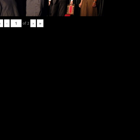
«
‹
of
2
›
»