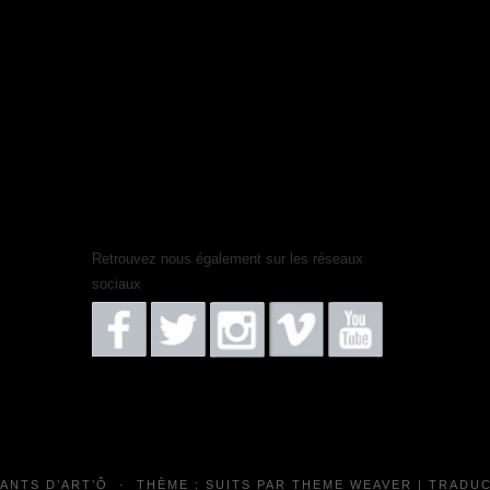
Retrouvez nous également sur les réseaux
sociaux
FANTS D’ART’Ô
·
THÈME : SUITS PAR
THEME WEAVER
| TRADUC