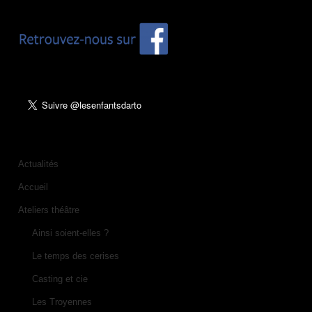
Actualités
Accueil
Ateliers théâtre
Ainsi soient-elles ?
Le temps des cerises
Casting et cie
Les Troyennes