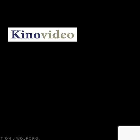
KINOVIDEO.BE
TION :
WOLFORG
.