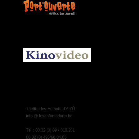
KINOVIDEO.BE
Théâtre les Enfants d’Art’Ô
info @ lesenfantsdarto.be
Tél : 00.32 (0) 69 / 810.261
00.32 (0) 495/68.04.03