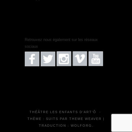
Retrouvez nous également sur les réseaux
sociaux
THÉÂTRE LES ENFANTS D’ART’Ô
·
THÈME : SUITS PAR
THEME WEAVER
|
TRADUCTION :
WOLFORG
.