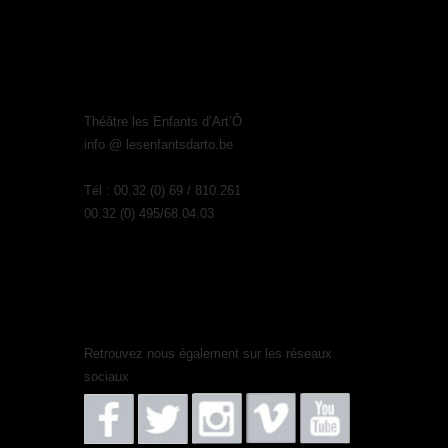
Théâtre les Enfants d’Art’Ô
info @ lesenfantsdarto.be
Tél : 00.32 (0) 69 / 810.261
00.32 (0) 495/68.04.03
Retrouvez nous également sur les réseaux
sociaux