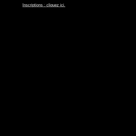
Inscriptions : cliquez ici.
Stages théâtre à Tournai,
stages été, stage été, stages
enfants découverte, stage
cinéma, enfants, stage enfant
tournai, stage vacances,
zebracademy, zèbre academy