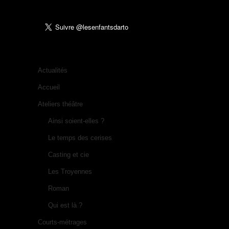
Actualités
Accueil
Ateliers théâtre
Ainsi soient-elles ?
Le temps des cerises
Casting et cie
Les Troyennes
Roman
Qui est là ?
Courts-métrages