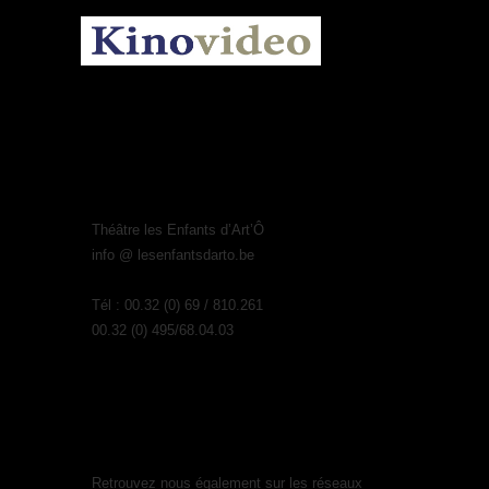
Théâtre les Enfants d’Art’Ô
info @ lesenfantsdarto.be
Tél : 00.32 (0) 69 / 810.261
00.32 (0) 495/68.04.03
Retrouvez nous également sur les réseaux