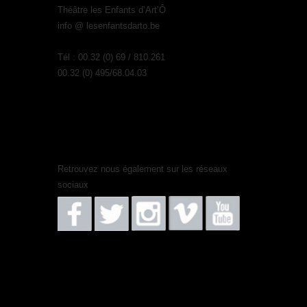
Théâtre les Enfants d’Art’Ô
info @ lesenfantsdarto.be
Tél : 00.32 (0) 69 / 810.261
00.32 (0) 495/68.04.03
Retrouvez nous également sur les réseaux
sociaux