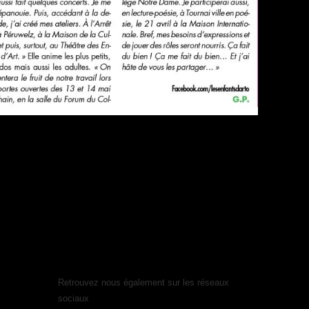
s
Presse
.
Retrouvez nous également sur les réseaux
sociaux