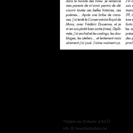
Publié le
13 avril 2017
à
1856 × 2276
dan
Théâtre les Enfants d’Art’Ô
info @ lesenfantsdarto.be