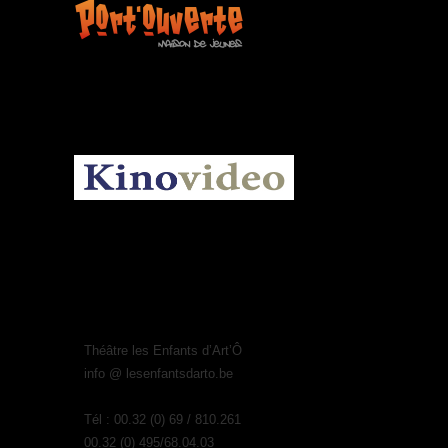
KINOVIDEO.BE
Théâtre les Enfants d’Art’Ô
info @ lesenfantsdarto.be
Tél : 00.32 (0) 69 / 810.261
00.32 (0) 495/68.04.03