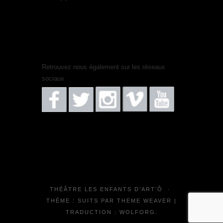
Retrouvez nous également sur les réseaux
sociaux
THÉÂTRE LES ENFANTS D’ART’Ô
·
THÈME : SUITS PAR
THEME WEAVER
|
TRADUCTION :
WOLFORG
.